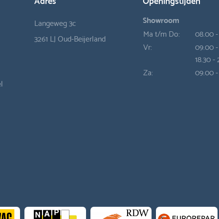
Showroom
Langeweg 3c
Ma t/m Do:
08.00 -
3261 LJ Oud-Beijerland
Vr:
09.00 -
18.30 -
Za:
09.00 -
l