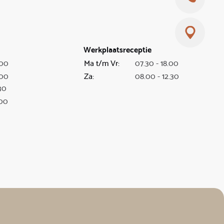
Werkplaatsreceptie
.00
Ma t/m Vr:
07.30 - 18.00
.00
Za:
08.00 - 12.30
30
.00