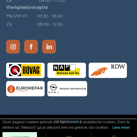
Werkplaatsreceptie
Ma t/m Vr:
07.30 - 18.00
Za:
08.00 - 12.30
Onze pagina’s maken gebruik van functionele & analytische cookies. Door te
klikken op "Akkoord" ga je akkoord met ons gebruik van cookies.
Lees meer