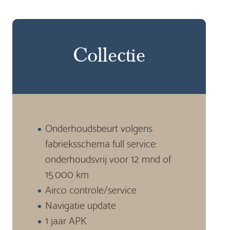
Collectie
Onderhoudsbeurt volgens
fabrieksschema full service:
onderhoudsvrij voor 12 mnd of
15.000 km
Airco controle/service
Navigatie update
1 jaar APK