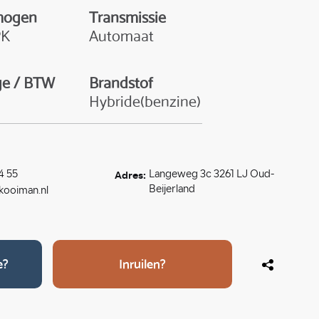
mogen
Transmissie
PK
Automaat
ge / BTW
Brandstof
W
Hybride(benzine)
Adres:
4 55
Langeweg 3c 3261 LJ Oud-
Beijerland
ooiman.nl
e?
Inruilen?