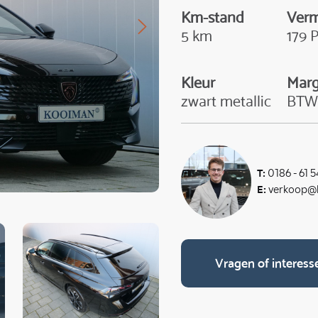
Km-stand
Ver
5 km
179 
Kleur
Mar
zwart metallic
BT
T:
0186 - 61 5
E:
verkoop@k
Vragen of interess