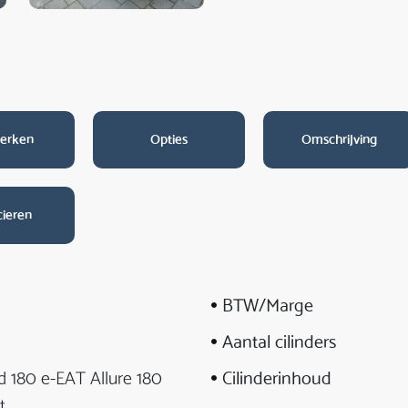
erken
Opties
Omschrijving
cieren
BTW/Marge
Aantal cilinders
d 180 e-EAT Allure 180
Cilinderinhoud
t