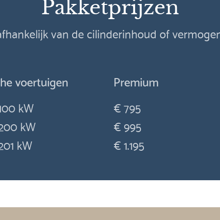
Pakketprijzen
 afhankelijk van de cilinderinhoud of vermog
che voertuigen
Premium
100 kW
€ 795
200 kW
€ 995
201 kW
€ 1.195