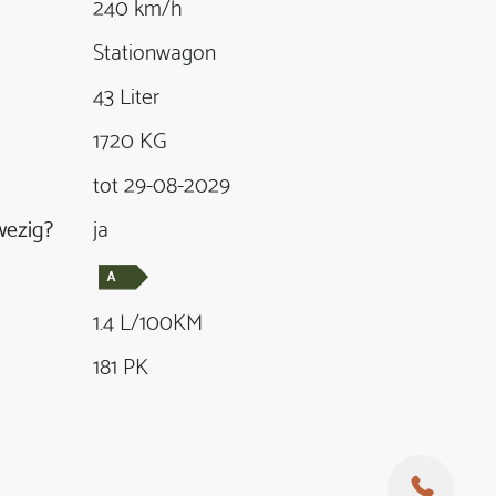
240 km/h
Stationwagon
43 Liter
1720 KG
tot 29-08-2029
ezig?
ja
1.4 L/100KM
181 PK