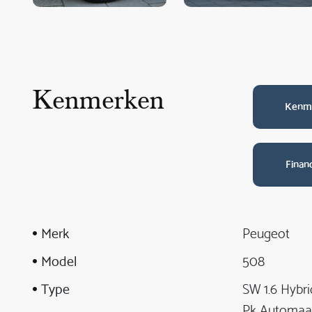
Kenmerken
Kenm
Finan
Merk
Peugeot
Model
508
Type
SW 1.6 Hybri
Pk Automaa