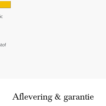
ic
stof
Aflevering & garantie