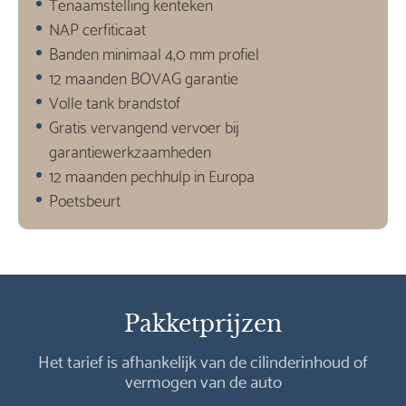
Tenaamstelling kenteken
NAP cerfiticaat
Banden minimaal 4,0 mm profiel
12 maanden BOVAG garantie
Volle tank brandstof
Gratis vervangend vervoer bij
garantiewerkzaamheden
12 maanden pechhulp in Europa
Poetsbeurt
Pakketprijzen
Het tarief is afhankelijk van de cilinderinhoud of
vermogen van de auto