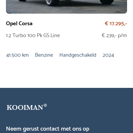
Opel Corsa
€ 17.295,-
Fi
1.2 Turbo 100 Pk GS Line
€ 239,- p/m
1.
Ur
41.500 km
Benzine
Handgeschakeld
2024
27
20
Neem gerust contact met ons op