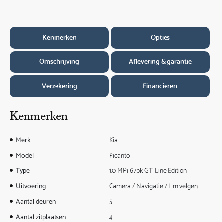
Kenmerken
Opties
Omschrijving
Aflevering & garantie
Verzekering
Financieren
Kenmerken
Merk
Kia
Model
Picanto
Type
1.0 MPi 67pk GT-Line Edition
Uitvoering
Camera / Navigatie / L.m.velgen
Aantal deuren
5
Aantal zitplaatsen
4