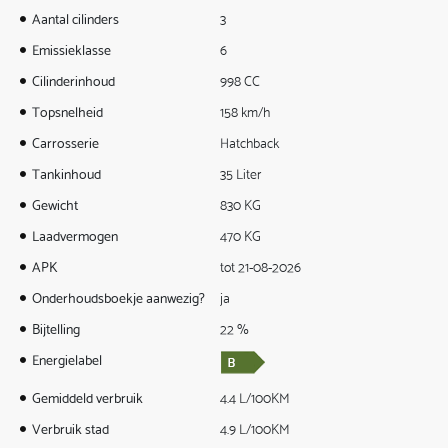
Aantal cilinders
3
Emissieklasse
6
Cilinderinhoud
998 CC
Topsnelheid
158 km/h
Carrosserie
Hatchback
Tankinhoud
35 Liter
Gewicht
830 KG
Laadvermogen
470 KG
APK
tot 21-08-2026
Onderhoudsboekje aanwezig?
ja
Bijtelling
22 %
Energielabel
Gemiddeld verbruik
4.4 L/100KM
Verbruik stad
4.9 L/100KM