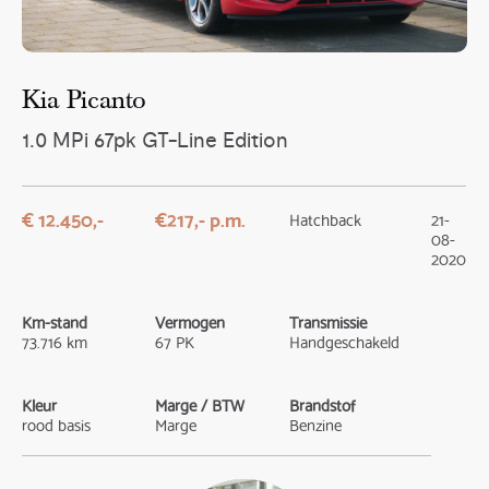
Kia Picanto
1.0 MPi 67pk GT-Line Edition
€ 12.450,-
€217,- p.m.
Hatchback
21-
08-
2020
Km-stand
Vermogen
Transmissie
73.716 km
67 PK
Handgeschakeld
Kleur
Marge / BTW
Brandstof
rood basis
Marge
Benzine