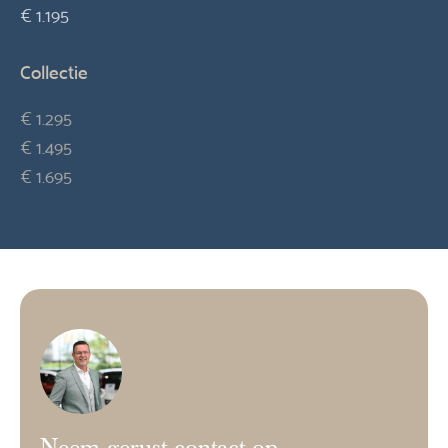
€ 1.195
Collectie
€ 1.295
€ 1.495
€ 1.695