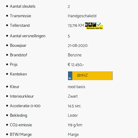
Aantal sleutels
2
Transmissie
Handgeschakeld
Tellerstand
73.716 KM
Aantal versnellingen
5
Bouwjaar
21-08-2020
Brandstof
Benzine
Prijs
€ 12.450,-
Kenteken
J811HZ
Kleur
rood basis
Interieurkleur
Zwart
Acceleratie 0-100
14.5 sec.
Bekleding
Leder
CO2-emissie
119 g/km
BTW/Marge
Marge