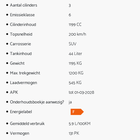
Aantal cilinders
3
Emissieklasse
6
Cilinderinhoud
1199 CC
Topsnelheid
200 km/h
Carrosserie
SUV
Tankinhoud
44 Liter
Gewicht
1195 KG
Max. trekgewicht
1200 KG
Laadvermogen
545 KG
APK
tot 01-03-2028
Onderhoudsboekje aanwezig?
ja
Energielabel
Gemiddeld verbruik
5.9 L/100KM
Vermogen
131 PK