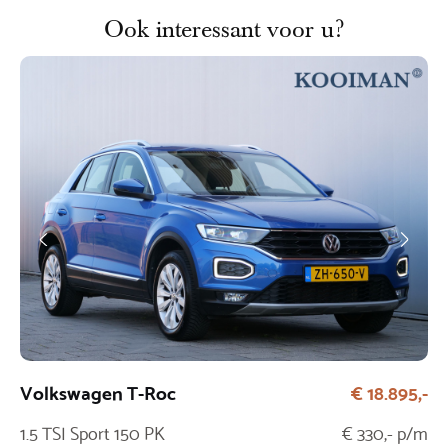
Ook interessant voor u?
Volkswagen T-Roc
€ 18.895,-
Fi
1.5 TSI Sport 150 PK
€ 330,- p/m
1.