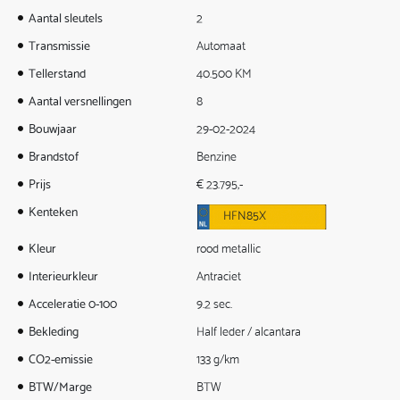
Aantal sleutels
2
Transmissie
Automaat
Tellerstand
40.500 KM
Aantal versnellingen
8
Bouwjaar
29-02-2024
Brandstof
Benzine
Prijs
€ 23.795,-
Kenteken
HFN85X
Kleur
rood metallic
Interieurkleur
Antraciet
Acceleratie 0-100
9.2 sec.
Bekleding
Half leder / alcantara
CO2-emissie
133 g/km
BTW/Marge
BTW