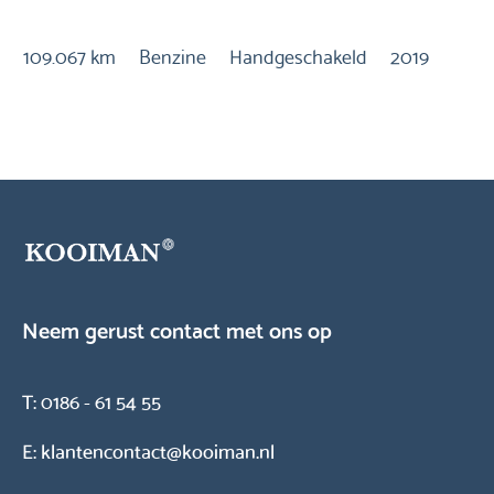
Au
109.067 km
Benzine
Handgeschakeld
2019
10
Neem gerust contact met ons op
T:
0186 - 61 54 55
E:
klantencontact@kooiman.nl