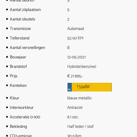
Aantal zitplaatsen
5
Aantal sleutels
2
Transmissie
Automaat
Tellerstand
52.141 KM
Aantal versnellingen
8
Bouwjaar
12-05-2021
Brandstof
Hybride(benzine)
Prijs
€ 21.995,-
Kenteken
T534BK
Kleur
blauw metallic
Interieurkleur
Antraciet
Acceleratie 0-100
6.1 sec.
Bekleding
Half leder / stof
CO2-emissie
30 g/km