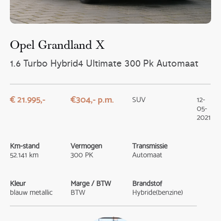
Opel Grandland X
1.6 Turbo Hybrid4 Ultimate 300 Pk Automaat
€ 21.995,-
€304,- p.m.
SUV
12-
05-
2021
Km-stand
Vermogen
Transmissie
52.141 km
300 PK
Automaat
Kleur
Marge / BTW
Brandstof
blauw metallic
BTW
Hybride(benzine)