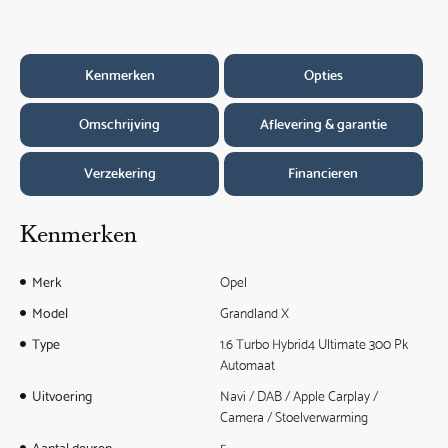
Kenmerken
Opties
Omschrijving
Aflevering & garantie
Verzekering
Financieren
Kenmerken
Merk
Opel
Model
Grandland X
Type
1.6 Turbo Hybrid4 Ultimate 300 Pk
Automaat
Uitvoering
Navi / DAB / Apple Carplay /
Camera / Stoelverwarming
Aantal deuren
5