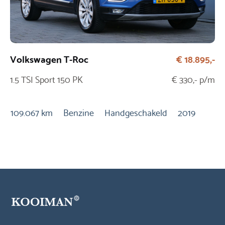
Volkswagen T-Roc
€ 18.895,-
Fi
1.5 TSI Sport 150 PK
€ 330,- p/m
1.
Au
109.067 km
Benzine
Handgeschakeld
2019
10