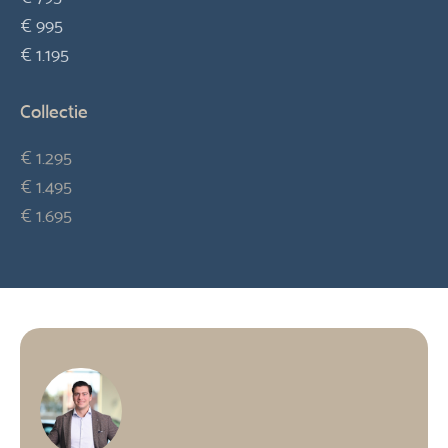
€ 995
€ 1.195
Collectie
€ 1.295
€ 1.495
€ 1.695