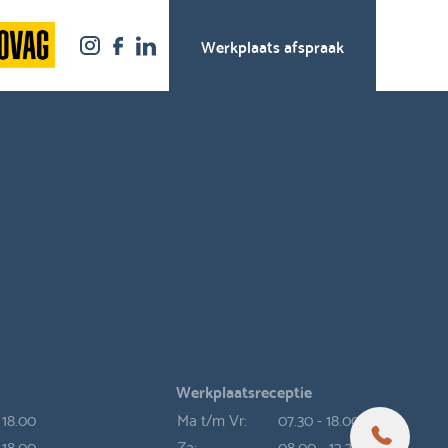
Werkplaats afspraak
Werkplaatsreceptie
 18.00
Ma t/m Vr:
07.30 - 18.00
 18.00
Za:
08.00 - 12.30