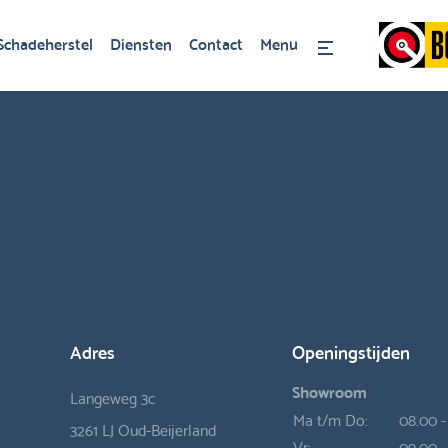
Schadeherstel
Diensten
Contact
Menu
Adres
Openingstijden
Showroom
Langeweg 3c
Ma t/m Do:
08.00 -
3261 LJ Oud-Beijerland
Vr:
09.00 -