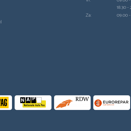
18.30 -
Za:
09.00 -
l