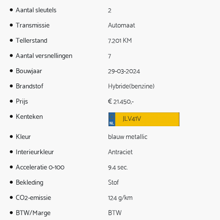
Aantal sleutels
2
Transmissie
Automaat
Tellerstand
7.201 KM
Aantal versnellingen
7
Bouwjaar
29-03-2024
Brandstof
Hybride(benzine)
Prijs
€ 21.450,-
Kenteken
JLV41V
Kleur
blauw metallic
Interieurkleur
Antraciet
Acceleratie 0-100
9.4 sec.
Bekleding
Stof
CO2-emissie
124 g/km
BTW/Marge
BTW