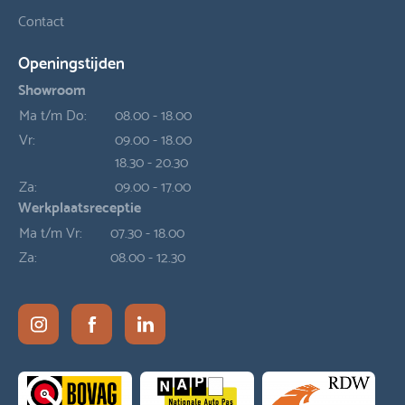
Contact
Openingstijden
Showroom
Ma t/m Do:
08.00 - 18.00
Vr:
09.00 - 18.00
18.30 - 20.30
Za:
09.00 - 17.00
Werkplaatsreceptie
Ma t/m Vr:
07.30 - 18.00
Za:
08.00 - 12.30