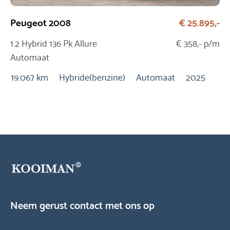
Peugeot 2008
€ 25.895,-
MI
1.2 Hybrid 136 Pk Allure
€ 358,- p/m
1.
Automaat
Au
19.067 km
Hybride(benzine)
Automaat
2025
94
Neem gerust contact met ons op