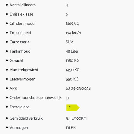
Aantal cilinders
4
Emissieklasse
6
Cilinderinhoud
1469 CC
Topsnelheid
194 km/h
Carrosserie
SUV
Tankinhoud
48 Liter
Gewicht
1380 KG
Max. trekgewicht
1450 KG
Laadvermogen
550 KG
APK
tot 29-03-2028
Onderhoudsboekje aanwezig?
ja
Energielabel
Gemiddeld verbruik
5.4 L/100KM
Vermogen
131 PK