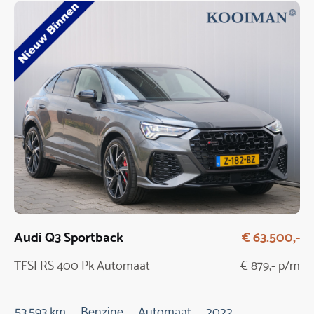
Audi Q3 Sportback
€ 63.500,-
TFSI RS 400 Pk Automaat
€ 879,- p/m
53.593 km
Benzine
Automaat
2022