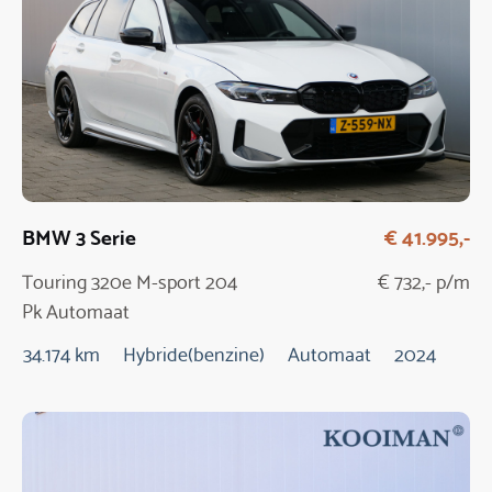
BMW 3 Serie
€ 41.995,-
Touring 320e M-sport 204
€ 732,- p/m
Pk Automaat
34.174 km
Hybride(benzine)
Automaat
2024