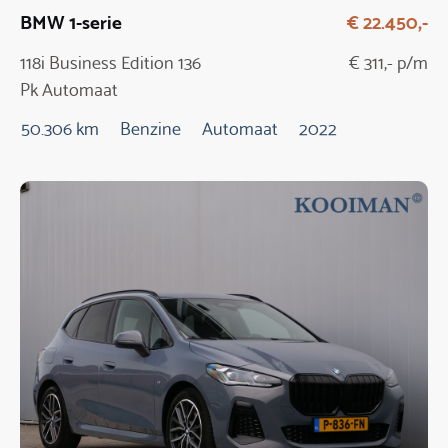
BMW 1-serie
€ 22.450,-
118i Business Edition 136
€ 311,- p/m
Pk Automaat
50.306 km
Benzine
Automaat
2022