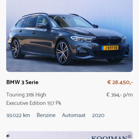
BMW 3 Serie
€ 28.450,-
Touring 318i High
€ 394,- p/m
Executive Edition 157 Pk
Automaat
93.022 km
Benzine
Automaat
2020