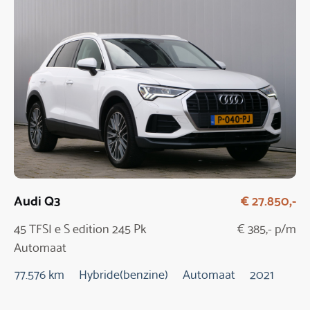
Audi Q3
€ 27.850,-
45 TFSI e S edition 245 Pk
€ 385,- p/m
Automaat
77.576 km
Hybride(benzine)
Automaat
2021