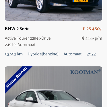
BMW 2 Serie
€ 25.450,-
Active Tourer 225e xDrive
€ 444,- p/m
245 Pk Automaat
63.662 km
Hybride(benzine)
Automaat
2022