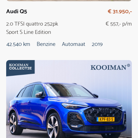
Audi Q5
€ 31.950,-
2.0 TFSI quattro 252pk
€ 557,- p/m
Sport S Line Edition
Automaat
42.540 km
Benzine
Automaat
2019