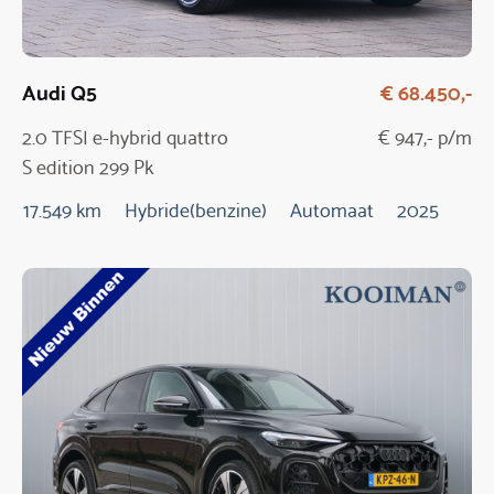
Audi Q5
€ 68.450,-
2.0 TFSI e-hybrid quattro
€ 947,- p/m
S edition 299 Pk
Automaat / NIEUW
17.549 km
Hybride(benzine)
Automaat
2025
MODEL