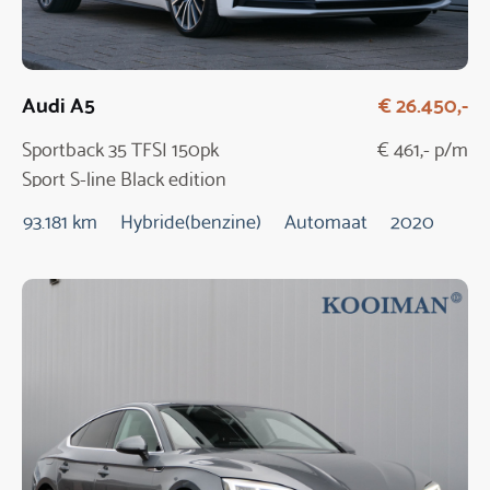
Audi A5
€ 26.450,-
Sportback 35 TFSI 150pk
€ 461,- p/m
Sport S-line Black edition
Automaat
93.181 km
Hybride(benzine)
Automaat
2020