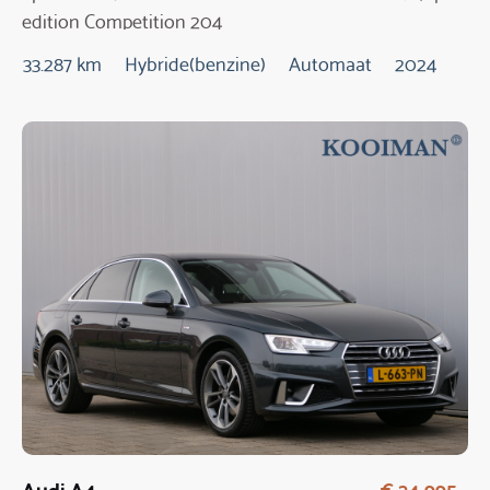
edition Competition 204
Pk Automaat
33.287 km
Hybride(benzine)
Automaat
2024
Audi A4
€ 24.995,-