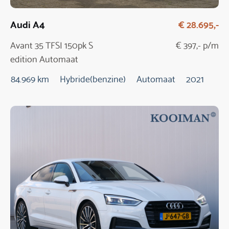
Audi A4
€ 28.695,-
Avant 35 TFSI 150pk S
€ 397,- p/m
edition Automaat
84.969 km
Hybride(benzine)
Automaat
2021