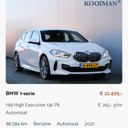
BMW 1-serie
€ 22.495,-
118i High Executive 136 Pk
€ 392,- p/m
Automaat
88.584 km
Benzine
Automaat
2021