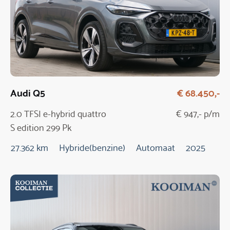
Audi Q5
€ 68.450,-
2.0 TFSI e-hybrid quattro
€ 947,- p/m
S edition 299 Pk
Automaat / NIEUW
27.362 km
Hybride(benzine)
Automaat
2025
MODEL