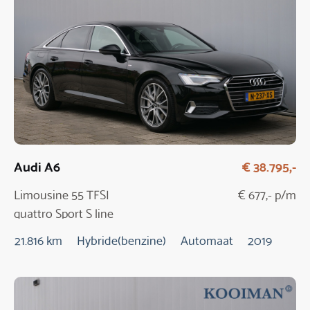
Audi A6
€ 38.795,-
Limousine 55 TFSI
€ 677,- p/m
quattro Sport S line
edition
21.816 km
Hybride(benzine)
Automaat
2019