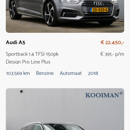
Audi A5
€ 22.450,-
Sportback 1.4 TFSI 150pk
€ 391,- p/m
Design Pro Line Plus
Automaat
103.569 km
Benzine
Automaat
2018