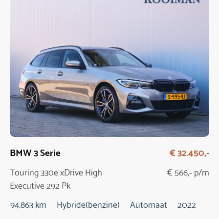
BMW 3 Serie
€ 32.450,-
Touring 330e xDrive High
€ 566,- p/m
Executive 292 Pk
Automaat
94.863 km
Hybride(benzine)
Automaat
2022