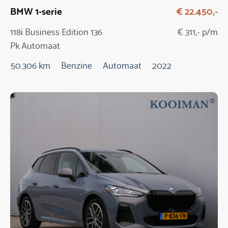
BMW 1-serie
€ 22.450,-
118i Business Edition 136
€ 311,- p/m
Pk Automaat
50.306 km
Benzine
Automaat
2022