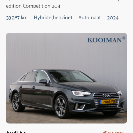
edition Competition 204
Pk Automaat
33.287 km
Hybride(benzine)
Automaat
2024
Audi A4
€ 24.995,-