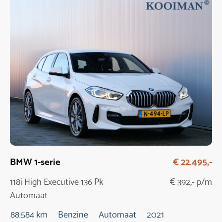
BMW 1-serie
€ 22.495,-
118i High Executive 136 Pk
€ 392,- p/m
Automaat
88.584 km
Benzine
Automaat
2021