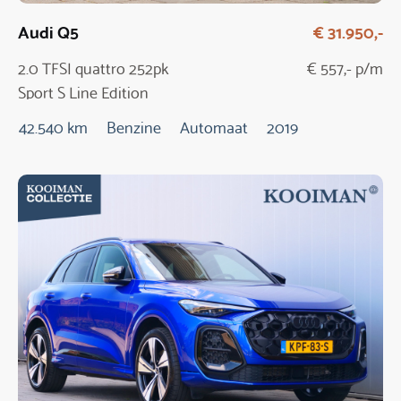
Audi Q5
€ 31.950,-
2.0 TFSI quattro 252pk
€ 557,- p/m
Sport S Line Edition
Automaat
42.540 km
Benzine
Automaat
2019