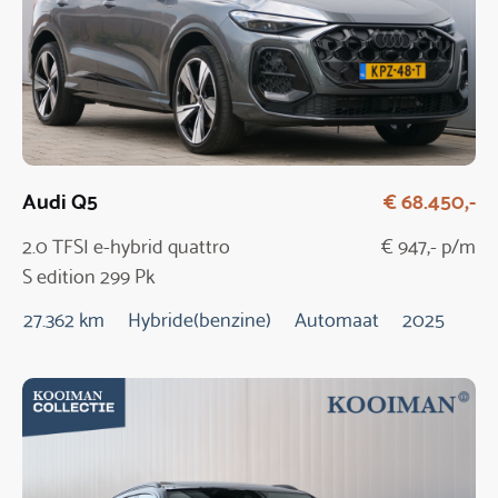
Audi Q5
€ 68.450,-
2.0 TFSI e-hybrid quattro
€ 947,- p/m
S edition 299 Pk
Automaat / NIEUW
27.362 km
Hybride(benzine)
Automaat
2025
MODEL