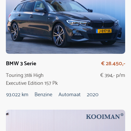
BMW 3 Serie
€ 28.450,-
Touring 318i High
€ 394,- p/m
Executive Edition 157 Pk
Automaat
93.022 km
Benzine
Automaat
2020