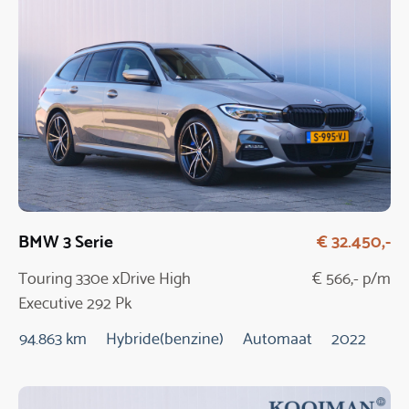
BMW 3 Serie
€ 32.450,-
Touring 330e xDrive High
€ 566,- p/m
Executive 292 Pk
Automaat
94.863 km
Hybride(benzine)
Automaat
2022