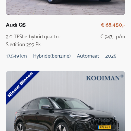
Audi Q5
€ 68.450,-
2.0 TFSI e-hybrid quattro
€ 947,- p/m
S edition 299 Pk
Automaat / NIEUW
17.549 km
Hybride(benzine)
Automaat
2025
MODEL