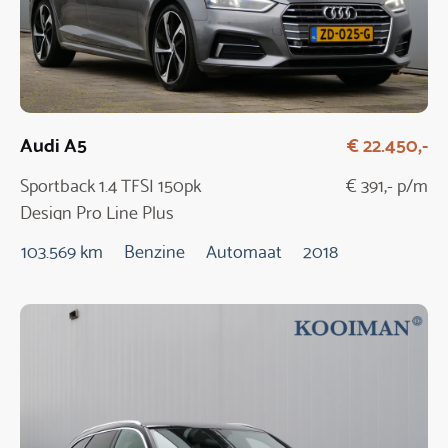
Audi A5
€ 22.450,-
Sportback 1.4 TFSI 150pk
€ 391,- p/m
Design Pro Line Plus
Automaat
103.569 km
Benzine
Automaat
2018