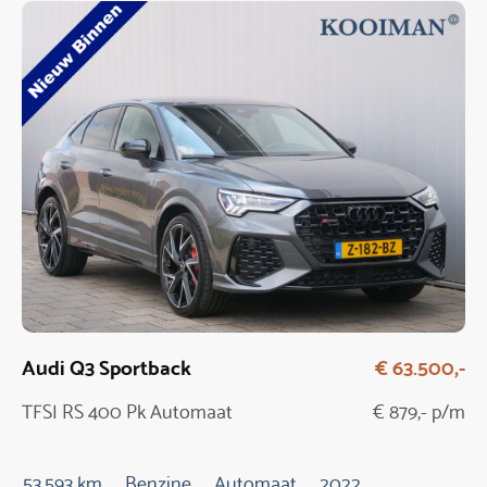
Audi Q3 Sportback
€ 63.500,-
TFSI RS 400 Pk Automaat
€ 879,- p/m
53.593 km
Benzine
Automaat
2022