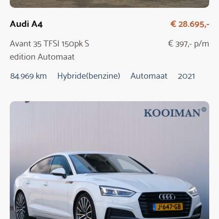
Audi A4
€ 28.695,-
Avant 35 TFSI 150pk S
€ 397,- p/m
edition Automaat
84.969 km
Hybride(benzine)
Automaat
2021