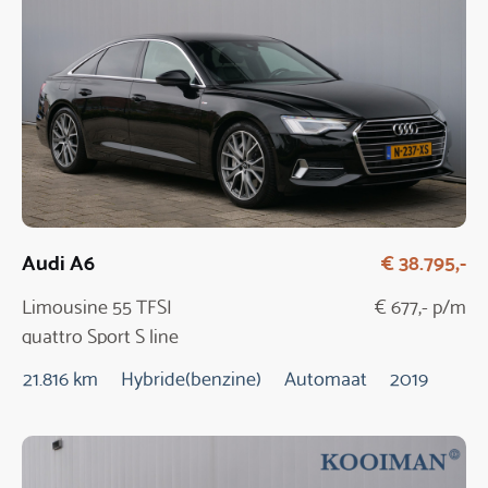
Audi A6
€ 38.795,-
Limousine 55 TFSI
€ 677,- p/m
quattro Sport S line
edition
21.816 km
Hybride(benzine)
Automaat
2019