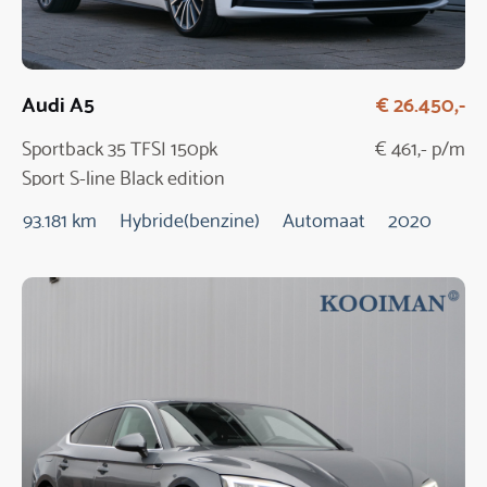
Audi A5
€ 26.450,-
Sportback 35 TFSI 150pk
€ 461,- p/m
Sport S-line Black edition
Automaat
93.181 km
Hybride(benzine)
Automaat
2020