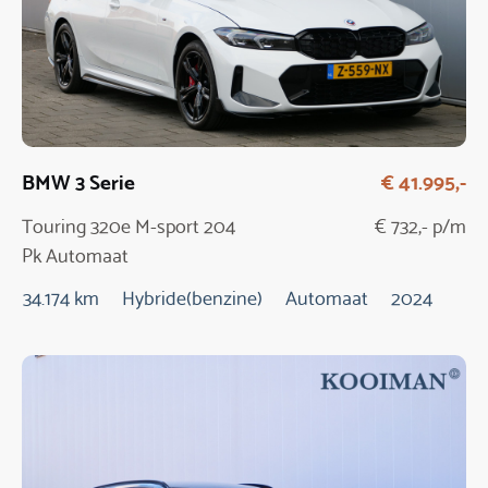
BMW 3 Serie
€ 41.995,-
Touring 320e M-sport 204
€ 732,- p/m
Pk Automaat
34.174 km
Hybride(benzine)
Automaat
2024