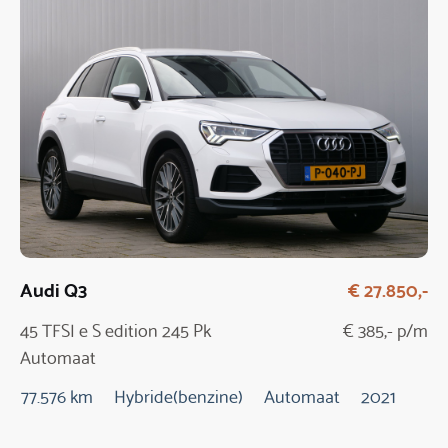
Audi Q3
€ 27.850,-
45 TFSI e S edition 245 Pk
€ 385,- p/m
Automaat
77.576 km
Hybride(benzine)
Automaat
2021