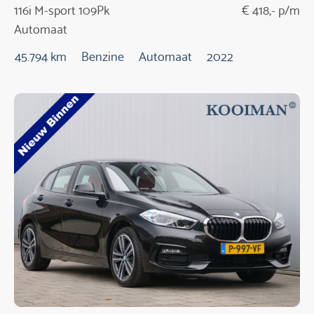
116i M-sport 109Pk
€ 418,- p/m
Automaat
45.794 km
Benzine
Automaat
2022