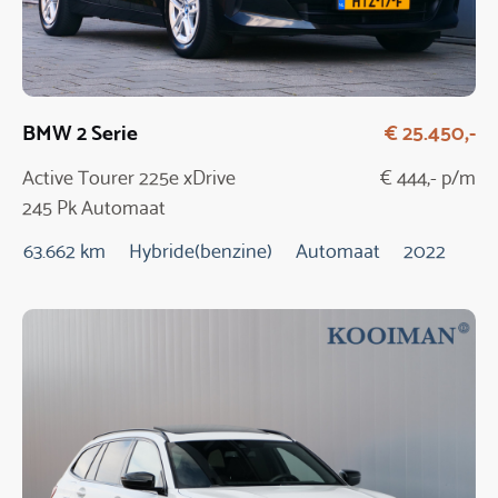
BMW 2 Serie
€ 25.450,-
Active Tourer 225e xDrive
€ 444,- p/m
245 Pk Automaat
63.662 km
Hybride(benzine)
Automaat
2022